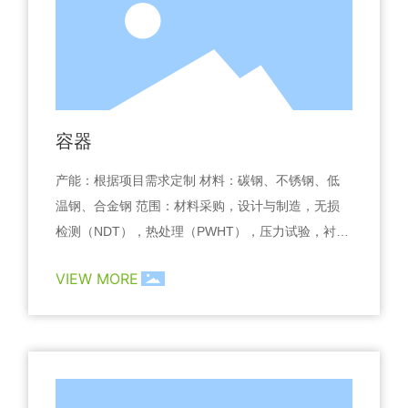
容器
产能：根据项目需求定制 材料：碳钢、不锈钢、低
温钢、合金钢 范围：材料采购，设计与制造，无损
检测（NDT），热处理（PWHT），压力试验，衬
胶，油漆/镀锌 质量控制：ASME Section VIII，ASM
VIEW MORE
E B31.3，AWS D1.1，ASME U认证