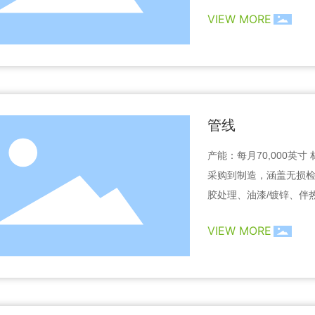
S D1.1，ASME U认证
VIEW MORE
管线
产能：每月70,000英
采购到制造，涵盖无损检
胶处理、油漆/镀锌、伴
ME B31.1、B31.3、B31
VIEW MORE
国际标准。