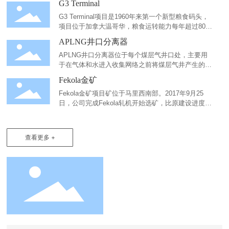
G3 Terminal
G3 Terminal项目是1960年来第一个新型粮食码头，
项目位于加拿大温哥华，粮食运转能力每年超过800
万吨。美国建筑工程巨头Kiewit选中万力特提供项目
APLNG井口分离器
所需钢结构，格栅，扶手以及输送桥等，万力特高质
APLNG井口分离器位于每个煤层气井口处，主要用
高效的完成桁架550吨，钢结构1,400吨，组合钢承板
于在气体和水进入收集网络之前将煤层气井产生的水
10,000平米，扶手5,000米，钢格栅9,000平米。取得
与气体进行分离。USP提供底座、管道及支撑、压力
总包公司在质量上的高度认可，是万力特近年打入北
Fekola金矿
容器、阀门及仪表的采购、制作及安装。2015年至
美市场的一个巨大成功，Kiewit公司也承诺将与万力
Fekola金矿项目矿位于马里西南部。2017年9月25
今，USP已为APLNG公司完成1134台分离器。
特在北美工程项目上更进一步合作。
日，公司完成Fekola轧机开始选矿，比原建设进度提
前了3个多月. Fekola项目管线的总焊接量为12万多英
寸，材质为碳钢和316L不锈钢；管径从DN25到DN90
0；管线为焊接和螺纹连接；焊接 采用人工与焊接机
查看更多 +
器人协同工作,焊接满足AS3992；管线的外表面分别
进行镀锌、酸洗钝化及油漆处理，部分管线的内表面
需要打砂后衬聚丙烯。