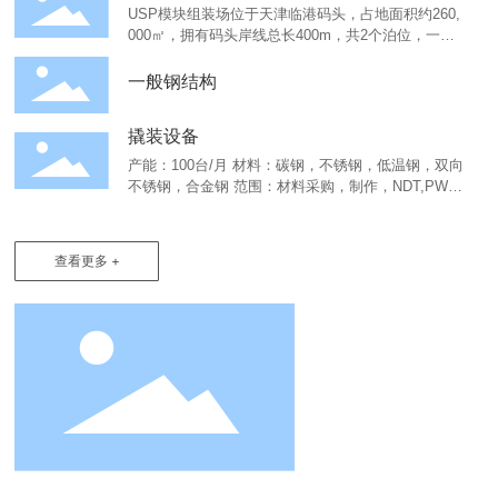
USP模块组装场位于天津临港码头，占地面积约260,
000㎡，拥有码头岸线总长400m，共2个泊位，一个3
0,000t级装运泊位和一个10,000t级进料泊位，场地配
备了一台500t和一台120t门座式起重机。
一般钢结构
撬装设备
产能：100台/月 材料：碳钢，不锈钢，低温钢，双向
不锈钢，合金钢 范围：材料采购，制作，NDT,PWH
T,打压,油漆/镀锌，电气安装，工厂安装测试，预调
试 质量控制：ASME B31.1，B31.3,B31.4，B31.8，
ASME IX, AS3992, AS2885,AWS D1.1
查看更多 +